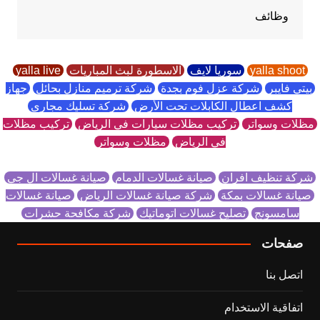
وظائف
yalla shoot
سوريا لايف
الاسطورة لبث المباريات
yalla live
بيتي فايبر
شركة عزل فوم بجدة
شركة ترميم منازل بحائل
جهاز
كشف اعطال الكابلات تحت الأرض
شركة تسليك مجاري
مظلات وسواتر
تركيب مظلات سيارات في الرياض
تركيب مظلات
في الرياض
مظلات وسواتر
شركة تنظيف افران
صيانة غسالات الدمام
صيانة غسالات ال جي
صيانة غسالات بمكة
شركة صيانة غسالات الرياض
صيانة غسالات
سامسونج
تصليح غسالات اتوماتيك
شركة مكافحة حشرات
صفحات
اتصل بنا
اتفاقية الاستخدام