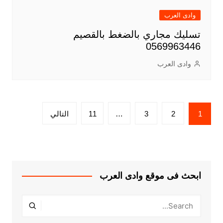
وادى العرب
تسليك مجاري بالضغط بالقصيم
0569963446
وادى العرب
تعدد
1
2
3
…
11
التالي
صفحات
المقالات
ابحث فى موقع وادى العرب