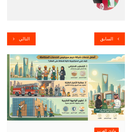
تصفّح
السابق
التالي
المقالات
وادى العرب