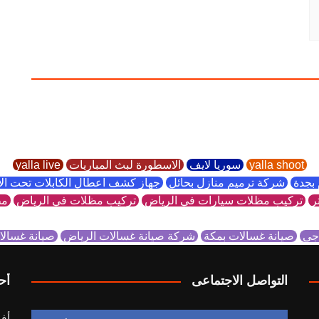
yalla shoot
سوريا لايف
الاسطورة لبث المباريات
yalla live
بجدة
شركة ترميم منازل بحائل
جهاز كشف اعطال الكابلات تحت ا
ر
تركيب مظلات سيارات في الرياض
تركيب مظلات في الرياض
مظ
 جي
صيانة غسالات بمكة
شركة صيانة غسالات الرياض
صيانة غسال
التواصل الاجتماعى
أح
أف