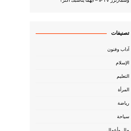
وسمارترز IPTV – أيهما يناسبك أكثر؟
تصنيفات
آداب وفنون
الإسلام
التعليم
المرأة
رياضة
سياحة
مال وأعمال