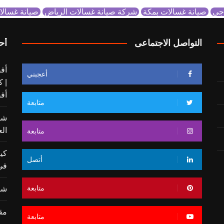
 جي
صيانة غسالات بمكة
شركة صيانة غسالات الرياض
صيانة غسال
التواصل الاجتماعى
أح
أف
أعجبني
| ك
أف
متابعة
شر
ال
متابعة
كي
أتصل
في
متابعة
شر
مق
متابعة