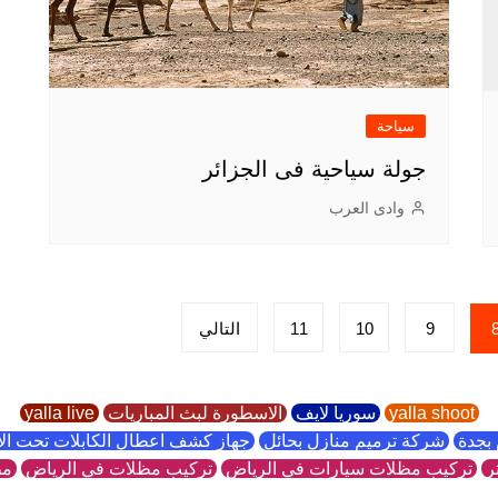
سياحة
جولة سياحية فى الجزائر
وادى العرب
9
10
11
التالي
yalla shoot
سوريا لايف
الاسطورة لبث المباريات
yalla live
بجدة
شركة ترميم منازل بحائل
جهاز كشف اعطال الكابلات تحت ا
ر
تركيب مظلات سيارات في الرياض
تركيب مظلات في الرياض
مظ