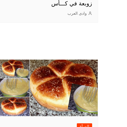
زوبعة في كـــأس
وادى العرب
المرأة